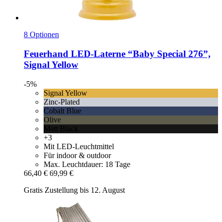
8 Optionen
Feuerhand
LED-​Laterne “Baby Special 276”,
Signal Yellow
-5%
Signal Yellow
Zinc-Plated
Cobalt Blue
Olive
Matt Black
+3
Mit LED-Leuchtmittel
Für indoor & outdoor
Max. Leuchtdauer: 18 Tage
66,40 €
69,99 €
Gratis Zustellung bis 12. August