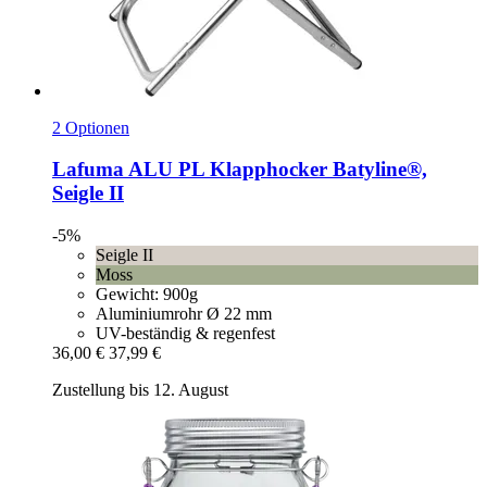
2 Optionen
Lafuma
ALU PL Klapphocker Batyline®,
Seigle II
-5%
Seigle II
Moss
Gewicht: 900g
Aluminiumrohr Ø 22 mm
UV-beständig & regenfest
36,00 €
37,99 €
Zustellung bis 12. August