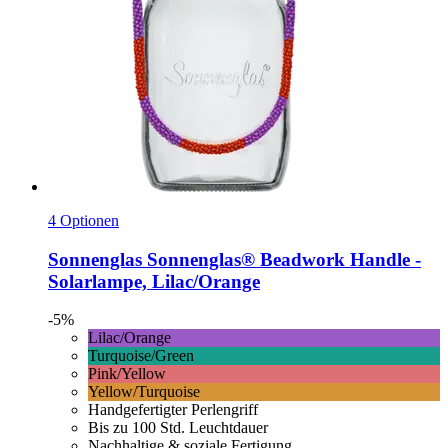
4 Optionen
Sonnenglas
Sonnenglas® Beadwork Handle -​
Solarlampe, Lilac/Orange
-5%
Lilac/Orange
Turquoise/Green
Pink/Yellow
Yellow/Turquoise
Handgefertigter Perlengriff
Bis zu 100 Std. Leuchtdauer
Nachhaltige & soziale Fertigung