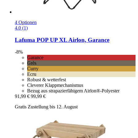
4 Optionen
4.0 (1)
Lafuma
POP UP XL Airlon, Garance
-8%
Garance
Grès
Curry
Ecru
Robust & wetterfest
Cleverer Klappmechanismus
Bezug aus strapazierfähigem Airlon®-Polyester
91,99 €
99,99 €
Gratis Zustellung bis 12. August