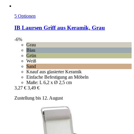
5 Optionen
IB Laursen
Griff aus Keramik, Grau
-6%
Grau
Blau
Grün
Weiß
Sand
Knauf aus glasierter Keramik
Einfache Befestigung an Möbeln
Maße: L 6,2 x Ø 2,5 cm
3,27 €
3,49 €
Zustellung bis 12. August