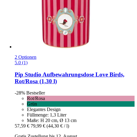
2 Optionen
5.0 (1)
Pip Studio
Aufbewahrungsdose Love Birds,
Rot/Rosa (1,30 l)
-28%
Bestseller
Rot/Rosa
Grün
Elegantes Design
Füllmenge: 1,3 Liter
Maße: H 20 cm, Ø 13 cm
57,59 €
79,99 €
(44,30 € / l)
Gratis Zustellung bis 12. August