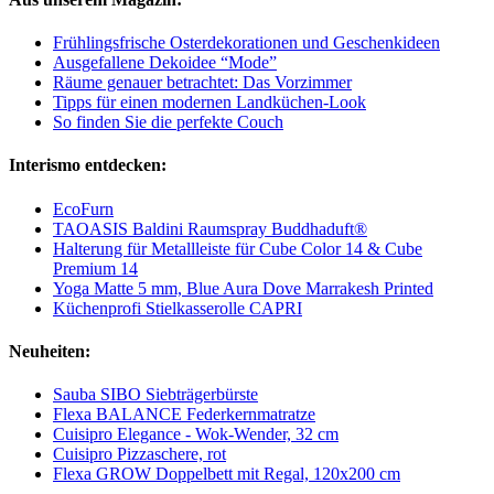
Frühlingsfrische Osterdekorationen und Geschenkideen
Ausgefallene Dekoidee “Mode”
Räume genauer betrachtet: Das Vorzimmer
Tipps für einen modernen Landküchen-Look
So finden Sie die perfekte Couch
Interismo entdecken:
EcoFurn
TAOASIS Baldini Raumspray Buddhaduft®
Halterung für Metallleiste für Cube Color 14 & Cube
Premium 14
Yoga Matte 5 mm, Blue Aura Dove Marrakesh Printed
Küchenprofi Stielkasserolle CAPRI
Neuheiten:
Sauba SIBO Siebträgerbürste
Flexa BALANCE Federkernmatratze
Cuisipro Elegance - Wok-Wender, 32 cm
Cuisipro Pizzaschere, rot
Flexa GROW Doppelbett mit Regal, 120x200 cm