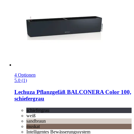
4 Optionen
5.0 (1)
Lechuza
Pflanzgefäß BALCONERA Color 100,
schiefergrau
schiefergrau
weiß
sandbraun
muskat
Intelligentes Bewässerungssystem