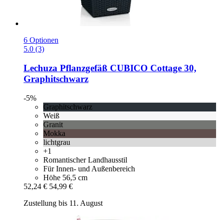
6 Optionen
5.0 (3)
Lechuza
Pflanzgefäß CUBICO Cottage 30,
Graphitschwarz
-5%
Graphitschwarz
Weiß
Granit
Mokka
lichtgrau
+1
Romantischer Landhausstil
Für Innen- und Außenbereich
Höhe 56,5 cm
52,24 €
54,99 €
Zustellung bis 11. August