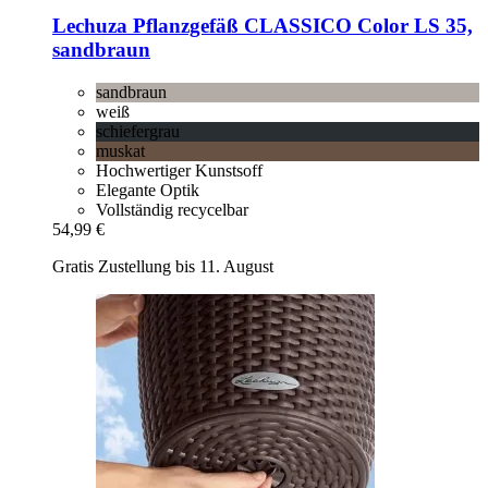
Lechuza
Pflanzgefäß CLASSICO Color LS 35,
sandbraun
sandbraun
weiß
schiefergrau
muskat
Hochwertiger Kunstsoff
Elegante Optik
Vollständig recycelbar
54,99 €
Gratis Zustellung bis 11. August