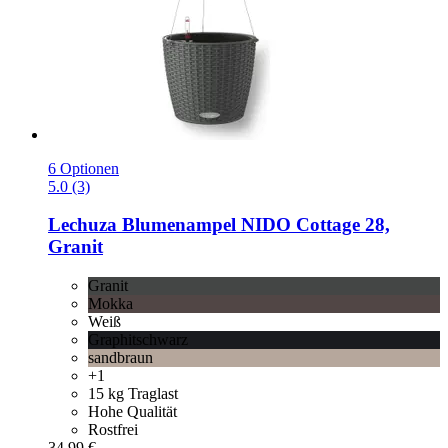
6 Optionen
5.0 (3)
Lechuza
Blumenampel NIDO Cottage 28,
Granit
Granit
Mokka
Weiß
Graphitschwarz
sandbraun
+1
15 kg Traglast
Hohe Qualität
Rostfrei
34,99 €