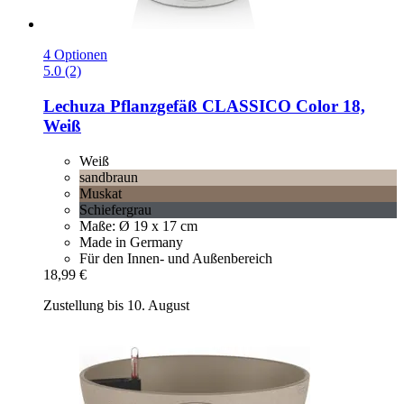
4 Optionen
5.0 (2)
Lechuza
Pflanzgefäß CLASSICO Color 18,
Weiß
Weiß
sandbraun
Muskat
Schiefergrau
Maße: Ø 19 x 17 cm
Made in Germany
Für den Innen- und Außenbereich
18,99 €
Zustellung bis 10. August