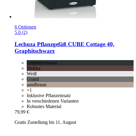
6 Optionen
5.0 (2)
Lechuza
Pflanzgefäß CUBE Cottage 40,
Graphitschwarz
Graphitschwarz
Mokka
Weiß
Granit
sandbraun
+1
Inklusive Pflanzeinsatz
In verschiedenen Varianten
Robustes Material
79,99 €
Gratis Zustellung bis 11. August