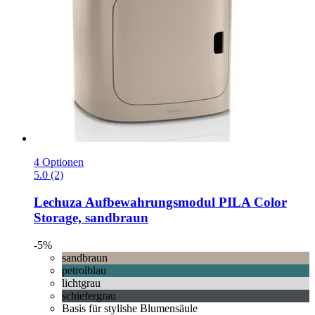
4 Optionen
5.0 (2)
Lechuza
Aufbewahrungsmodul PILA Color
Storage, sandbraun
-5%
sandbraun
petrolblau
lichtgrau
schiefergrau
Basis für stylishe Blumensäule