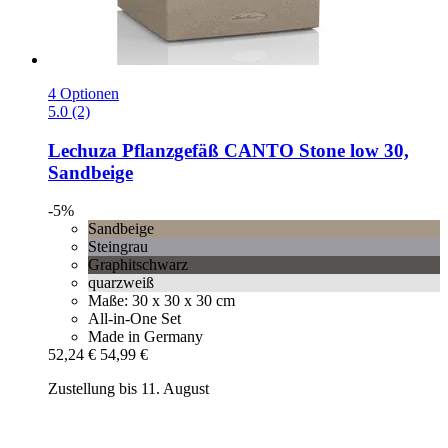
4 Optionen
5.0 (2)
Lechuza
Pflanzgefäß CANTO Stone low 30,
Sandbeige
-5%
Sandbeige
Steingrau
Graphitschwarz
quarzweiß
Maße: 30 x 30 x 30 cm
All-in-One Set
Made in Germany
52,24 €
54,99 €
Zustellung bis 11. August