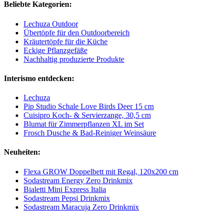
Beliebte Kategorien:
Lechuza Outdoor
Übertöpfe für den Outdoorbereich
Kräutertöpfe für die Küche
Eckige Pflanzgefäße
Nachhaltig produzierte Produkte
Interismo entdecken:
Lechuza
Pip Studio Schale Love Birds Deer 15 cm
Cuisipro Koch- & Servierzange, 30,5 cm
Blumat für Zimmerpflanzen XL im Set
Frosch Dusche & Bad-Reiniger Weinsäure
Neuheiten:
Flexa GROW Doppelbett mit Regal, 120x200 cm
Sodastream Energy Zero Drinkmix
Bialetti Mini Express Italia
Sodastream Pepsi Drinkmix
Sodastream Maracuja Zero Drinkmix