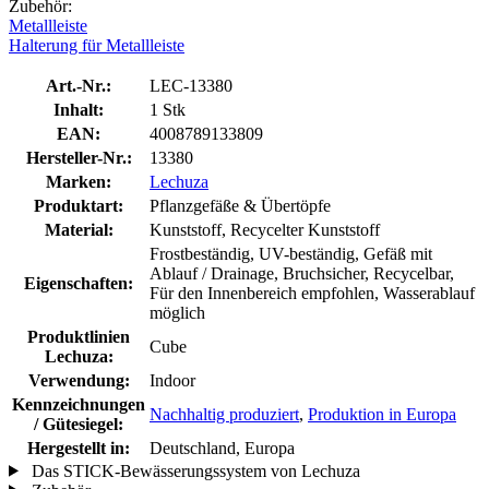
Zubehör:
Metallleiste
Halterung für Metallleiste
Art.-Nr.:
LEC-13380
Inhalt:
1 Stk
EAN:
4008789133809
Hersteller-Nr.:
13380
Marken:
Lechuza
Produktart:
Pflanzgefäße & Übertöpfe
Material:
Kunststoff, Recycelter Kunststoff
Frostbeständig, UV-beständig, Gefäß mit
Ablauf / Drainage, Bruchsicher, Recycelbar,
Eigenschaften:
Für den Innenbereich empfohlen, Wasserablauf
möglich
Produktlinien
Cube
Lechuza:
Verwendung:
Indoor
Kennzeichnungen
Nachhaltig produziert
,
Produktion in Europa
/ Gütesiegel:
Hergestellt in:
Deutschland, Europa
Das STICK-Bewässerungssystem von Lechuza