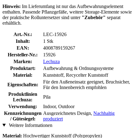
Hinweis:
Im Lieferumfang ist nur das Aufbewahrungselement
enthalten. Passende Pflanzgefäße, weitere Storage-Elemente sowie
der praktische Rolluntersetzer sind unter
"Zubehör"
separat
erhältlich.
Art.-Nr.:
LEC-15926
Inhalt:
1 Stk
EAN:
4008789159267
Hersteller-Nr.:
15926
Marken:
Lechuza
Produktart:
Aufbewahrung & Ordnungssysteme
Material:
Kunststoff, Recycelter Kunststoff
Für den Außeneinsatz geeignet, Bruchsicher,
Eigenschaften:
Für den Innenbereich empfohlen
Produktlinien
Pila
Lechuza:
Verwendung:
Indoor, Outdoor
Kennzeichnungen
Ausgezeichnetes Design,
Nachhaltig
/ Gütesiegel:
produziert
Weitere Informationen
Material:
Hochwertiger Kunststoff (Polypropylen)