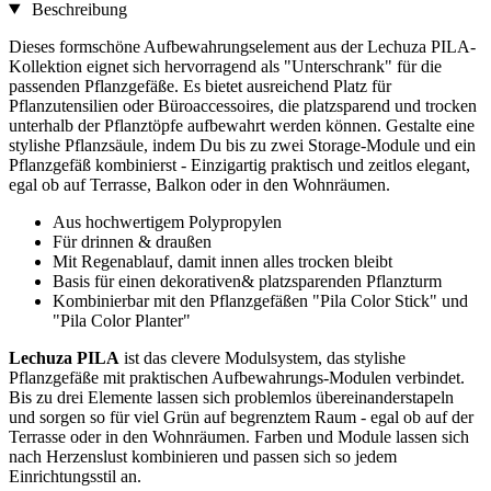
Beschreibung
Dieses formschöne Aufbewahrungselement aus der Lechuza PILA-
Kollektion eignet sich hervorragend als "Unterschrank" für die
passenden Pflanzgefäße. Es bietet ausreichend Platz für
Pflanzutensilien oder Büroaccessoires, die platzsparend und trocken
unterhalb der Pflanztöpfe aufbewahrt werden können. Gestalte eine
stylishe Pflanzsäule, indem Du bis zu zwei Storage-Module und ein
Pflanzgefäß kombinierst - Einzigartig praktisch und zeitlos elegant,
egal ob auf Terrasse, Balkon oder in den Wohnräumen.
Aus hochwertigem Polypropylen
Für drinnen & draußen
Mit Regenablauf, damit innen alles trocken bleibt
Basis für einen dekorativen& platzsparenden Pflanzturm
Kombinierbar mit den Pflanzgefäßen "Pila Color Stick" und
"Pila Color Planter"
Lechuza PILA
ist das clevere Modulsystem, das stylishe
Pflanzgefäße mit praktischen Aufbewahrungs-Modulen verbindet.
Bis zu drei Elemente lassen sich problemlos übereinanderstapeln
und sorgen so für viel Grün auf begrenztem Raum - egal ob auf der
Terrasse oder in den Wohnräumen. Farben und Module lassen sich
nach Herzenslust kombinieren und passen sich so jedem
Einrichtungsstil an.