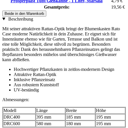
Prosperplast Tubi Gießkanne - 1 Liter, Marsala
4,79 €
Gesamtpreis:
19,56 €
Beide in den Warenkorb
Beschreibung
Mit seiner attraktiven Rattan-Optik bringt der Blumenkasten Rato
Case moderne Natürlichkeit in dein Zuhause. Er eignet sich für
Innenräume ebenso wie für Garten, Terrasse und Balkon und ist
eine tolle Möglichkeit, diese stilvoll zu begrünen. Besonders
praktisch: Dank des herausnehmbaren Pflanzeinsatzes gelingt das
Bepflanzen besonders mühelos und überschüssiges Gießwasser
kann abfließen.
Hochwertiger Pflanzkasten in zeitlos-modernem Design
Attraktive Rattan-Optik
Inklusive Pflanzeinsatz
Aus robustem Kunststoff
UV-beständig
Abmessungen:
Modell
Länge
Breite
Höhe
DRC400
395 mm
185 mm
195 mm
DRC600
580 mm
180 mm
195 mm