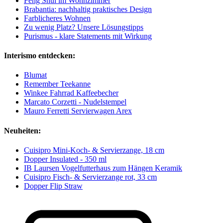
Feng Shui im Wohnzimmer
Brabantia: nachhaltig praktisches Design
Farblicheres Wohnen
Zu wenig Platz? Unsere Lösungstipps
Purismus - klare Statements mit Wirkung
Interismo entdecken:
Blumat
Remember Teekanne
Winkee Fahrrad Kaffeebecher
Marcato Corzetti - Nudelstempel
Mauro Ferretti Servierwagen Arex
Neuheiten:
Cuisipro Mini-Koch- & Servierzange, 18 cm
Dopper Insulated - 350 ml
IB Laursen Vogelfutterhaus zum Hängen Keramik
Cuisipro Fisch- & Servierzange rot, 33 cm
Dopper Flip Straw