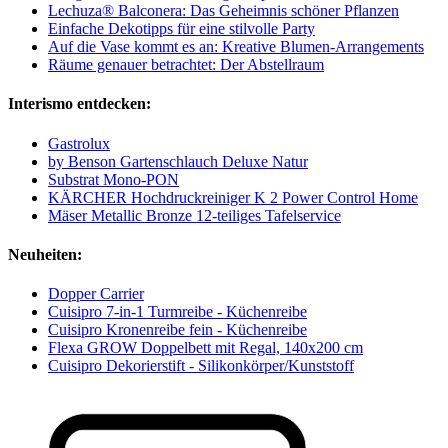
Lechuza® Balconera: Das Geheimnis schöner Pflanzen
Einfache Dekotipps für eine stilvolle Party
Auf die Vase kommt es an: Kreative Blumen-Arrangements
Räume genauer betrachtet: Der Abstellraum
Interismo entdecken:
Gastrolux
by Benson Gartenschlauch Deluxe Natur
Substrat Mono-PON
KÄRCHER Hochdruckreiniger K 2 Power Control Home
Mäser Metallic Bronze 12-teiliges Tafelservice
Neuheiten:
Dopper Carrier
Cuisipro 7-in-1 Turmreibe - Küchenreibe
Cuisipro Kronenreibe fein - Küchenreibe
Flexa GROW Doppelbett mit Regal, 140x200 cm
Cuisipro Dekorierstift - Silikonkörper/Kunststoff