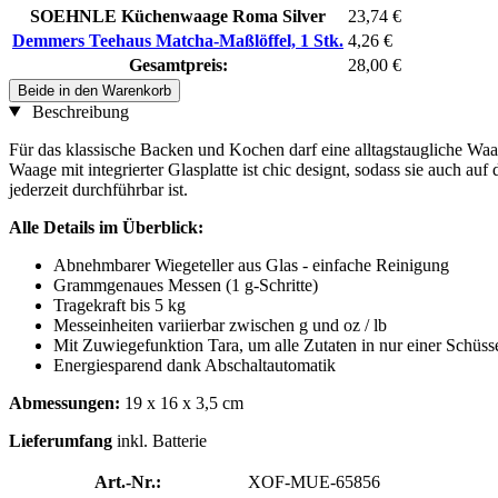
SOEHNLE Küchenwaage Roma Silver
23,74 €
Demmers Teehaus Matcha-Maßlöffel, 1 Stk.
4,26 €
Gesamtpreis:
28,00 €
Beide in den Warenkorb
Beschreibung
Für das klassische Backen und Kochen darf eine alltagstaugliche Waa
Waage mit integrierter Glasplatte ist chic designt, sodass sie auch
jederzeit durchführbar ist.
Alle Details im Überblick:
Abnehmbarer Wiegeteller aus Glas - einfache Reinigung
Grammgenaues Messen (1 g-Schritte)
Tragekraft bis 5 kg
Messeinheiten variierbar zwischen g und oz / lb
Mit Zuwiegefunktion Tara, um alle Zutaten in nur einer Schüs
Energiesparend dank Abschaltautomatik
Abmessungen:
19 x 16 x 3,5 cm
Lieferumfang
inkl. Batterie
Art.-Nr.:
XOF-MUE-65856