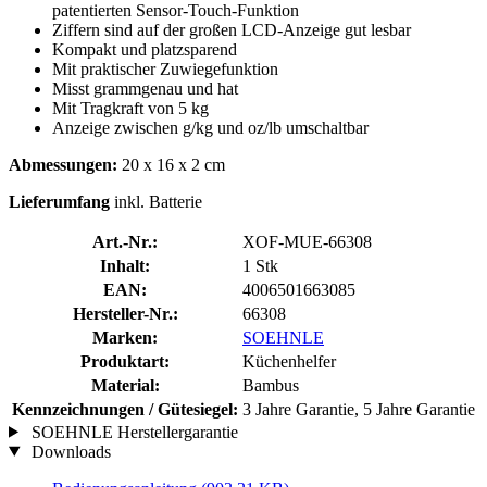
patentierten Sensor-Touch-Funktion
Ziffern sind auf der großen LCD-Anzeige gut lesbar
Kompakt und platzsparend
Mit praktischer Zuwiegefunktion
Misst grammgenau und hat
Mit Tragkraft von 5 kg
Anzeige zwischen g/kg und oz/lb umschaltbar
Abmessungen:
20 x 16 x 2 cm
Lieferumfang
inkl. Batterie
Art.-Nr.:
XOF-MUE-66308
Inhalt:
1 Stk
EAN:
4006501663085
Hersteller-Nr.:
66308
Marken:
SOEHNLE
Produktart:
Küchenhelfer
Material:
Bambus
Kennzeichnungen / Gütesiegel:
3 Jahre Garantie, 5 Jahre Garantie
SOEHNLE Herstellergarantie
Downloads