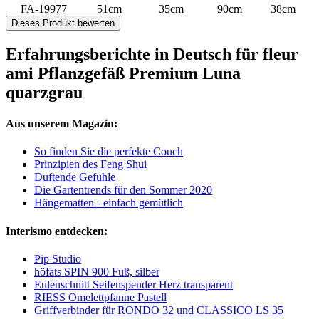
FA-19977
51cm
35cm
90cm
38cm
Dieses Produkt bewerten
Erfahrungsberichte in Deutsch für fleur
ami Pflanzgefäß Premium Luna
quarzgrau
Aus unserem Magazin:
So finden Sie die perfekte Couch
Prinzipien des Feng Shui
Duftende Gefühle
Die Gartentrends für den Sommer 2020
Hängematten - einfach gemütlich
Interismo entdecken:
Pip Studio
höfats SPIN 900 Fuß, silber
Eulenschnitt Seifenspender Herz transparent
RIESS Omelettpfanne Pastell
Griffverbinder für RONDO 32 und CLASSICO LS 35