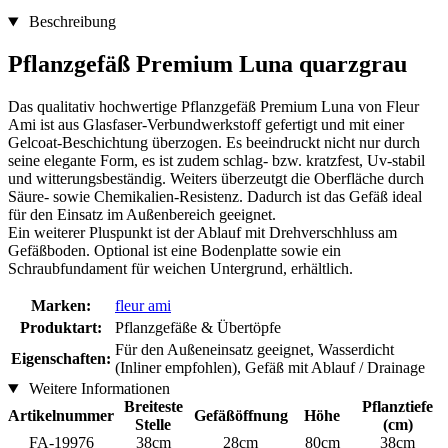
Beschreibung
Pflanzgefäß Premium Luna quarzgrau
Das qualitativ hochwertige Pflanzgefäß Premium Luna von Fleur
Ami ist aus Glasfaser-Verbundwerkstoff gefertigt und mit einer
Gelcoat-Beschichtung überzogen. Es beeindruckt nicht nur durch
seine elegante Form, es ist zudem schlag- bzw. kratzfest, Uv-stabil
und witterungsbeständig. Weiters überzeutgt die Oberfläche durch
Säure- sowie Chemikalien-Resistenz. Dadurch ist das Gefäß ideal
für den Einsatz im Außenbereich geeignet.
Ein weiterer Pluspunkt ist der Ablauf mit Drehverschhluss am
Gefäßboden. Optional ist eine Bodenplatte sowie ein
Schraubfundament für weichen Untergrund, erhältlich.
Marken:
fleur ami
Produktart:
Pflanzgefäße & Übertöpfe
Für den Außeneinsatz geeignet, Wasserdicht
Eigenschaften:
(Inliner empfohlen), Gefäß mit Ablauf / Drainage
Weitere Informationen
Breiteste
Pflanztiefe
Artikelnummer
Gefäßöffnung
Höhe
Stelle
(cm)
FA-19976
38cm
28cm
80cm
38cm