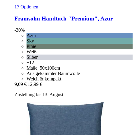
17 Optionen
Framsohn
Handtuch "Premium", Azur
-30%
Azur
Sky
Pinie
Weiß
Silber
+12
Maße: 50x100cm
Aus gekämmter Baumwolle
Weich & kompakt
9,09 €
12,99 €
Zustellung bis 13. August