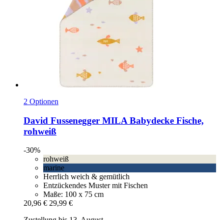
2 Optionen
David Fussenegger
MILA Babydecke Fische,
rohweiß
-30%
rohweiß
marine
Herrlich weich & gemütlich
Entzückendes Muster mit Fischen
Maße: 100 x 75 cm
20,96 €
29,99 €
Zustellung bis 13. August