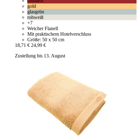
chinarot
gold
glasgrün
rohweiß
+7
Weicher Flanell
Mit praktischem Hotelverschluss
Größe: 50 x 50 cm
18,71 €
24,99 €
Zustellung bis 13. August