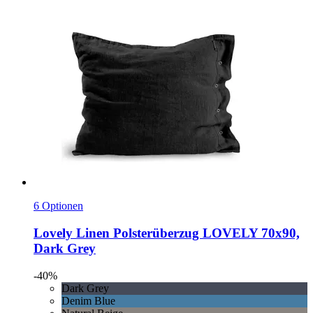
6 Optionen
Lovely Linen
Polsterüberzug LOVELY 70x90,
Dark Grey
-40%
Dark Grey
Denim Blue