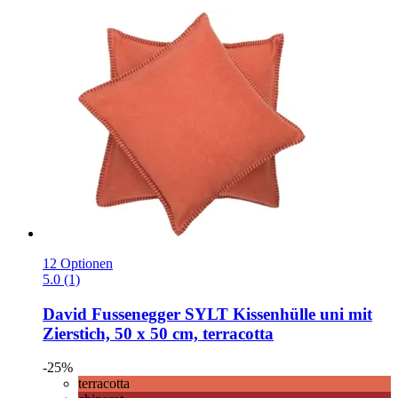
12 Optionen
5.0 (1)
David Fussenegger
SYLT Kissenhülle uni mit
Zierstich, 50 x 50 cm, terracotta
-25%
terracotta