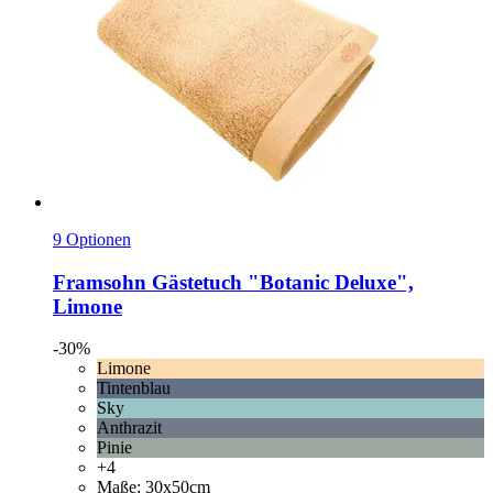
9 Optionen
Framsohn
Gästetuch "Botanic Deluxe",
Limone
-30%
Limone
Tintenblau
Sky
Anthrazit
Pinie
+4
Maße: 30x50cm