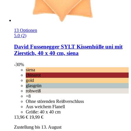
13 Optionen
5.0 (2)
David Fussenegger
SYLT Kissenhülle uni mit
Zierstich, 40 x 40 cm, siena
-30%
siena
chinarot
gold
glasgrün
rohweiß
+8
Ohne störenden Reißverschluss
Aus weichem Flanell
Größe: 40 x 40 cm
13,96 €
19,99 €
Zustellung bis 13. August