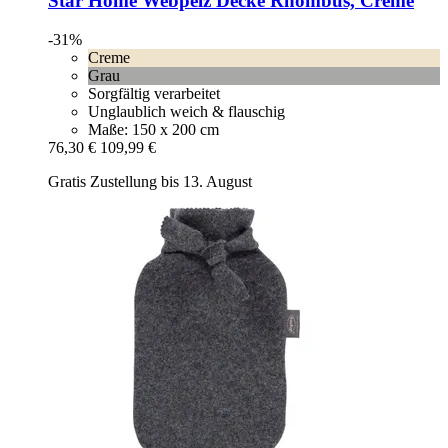
Star Home
Webpelz Decke Rhombus, Creme
-31%
Creme
Grau
Sorgfältig verarbeitet
Unglaublich weich & flauschig
Maße: 150 x 200 cm
76,30 €
109,99 €
Gratis Zustellung bis 13. August