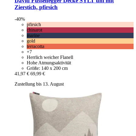
David Fussenegger
Decke SYLT uni mit
Zierstich, pfirsich
-40%
pfirsich
chinarot
marine
gold
terracotta
+7
Herrlich weicher Flanell
Hohe Atmungsaktivität
Größe: 140 x 200 cm
41,97 €
69,99 €
Zustellung bis 13. August