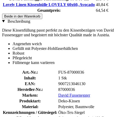
Lovely Linen Kissenhülle LOVELY 60x60, Avocado
40,84 €
Gesamtpreis:
64,54 €
Beide in den Warenkorb
Beschreibung
Diese Kissenfüllung passt perfekt zu den Kissenbezügen von David
Fussenegger und begeistert mit höchster Qualität made in Austria.
Angenehm weich
Gefüllt mit Polyester-Hohlfaserbällchen
Robust
Pflegeleicht
Füllmenge kann variieren
Art.-Nr.:
FUS-87000036
Inhalt:
1 Stk
EAN:
9007213046130
Hersteller-Nr.:
87000036
Marken:
David Fussenegger
Produktart:
Deko-Kissen
Material:
Polyester, Baumwolle
Kennzeichnungen / Gütesiegel:
Öko-Tex-Siegel