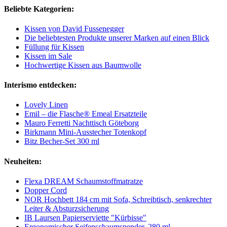
Beliebte Kategorien:
Kissen von David Fussenegger
Die beliebtesten Produkte unserer Marken auf einen Blick
Füllung für Kissen
Kissen im Sale
Hochwertige Kissen aus Baumwolle
Interismo entdecken:
Lovely Linen
Emil – die Flasche® Emeal Ersatzteile
Mauro Ferretti Nachttisch Göteborg
Birkmann Mini-Ausstecher Totenkopf
Bitz Becher-Set 300 ml
Neuheiten:
Flexa DREAM Schaumstoffmatratze
Dopper Cord
NOR Hochbett 184 cm mit Sofa, Schreibtisch, senkrechter
Leiter & Absturzsicherung
IB Laursen Papierserviette "Kürbisse"
Ergonomischer Seifenschaumspender, 280 ml