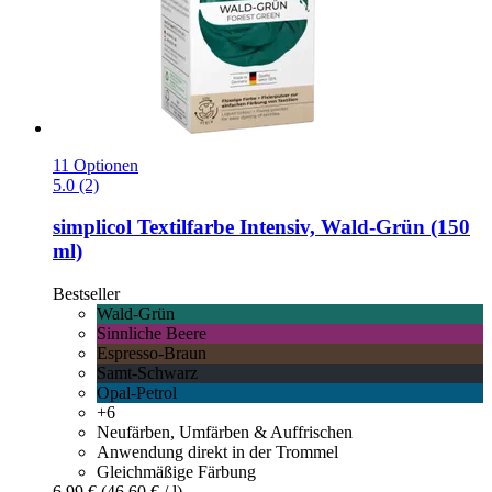
11 Optionen
5.0 (2)
simplicol
Textilfarbe Intensiv, Wald-​Grün (150
ml)
Bestseller
Wald-Grün
Sinnliche Beere
Espresso-Braun
Samt-Schwarz
Opal-Petrol
+6
Neufärben, Umfärben & Auffrischen
Anwendung direkt in der Trommel
Gleichmäßige Färbung
6,99 €
(46,60 € / l)