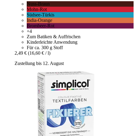
Nuss-Braun
Mohn-Rot
Südsee-Türkis
India-Orange
Brombeer-Rot
+4
Zum Batiken & Auffrischen
Kinderleichte Anwendung
Für ca. 300 g Stoff
2,49 €
(16,60 € / l)
Zustellung bis 12. August