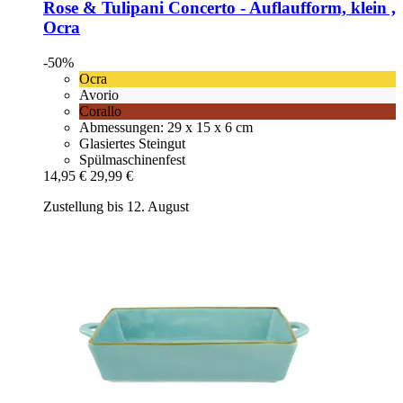
Rose & Tulipani
Concerto -​ Auflaufform, klein ,
Ocra
-50%
Ocra
Avorio
Corallo
Abmessungen: 29 x 15 x 6 cm
Glasiertes Steingut
Spülmaschinenfest
14,95 €
29,99 €
Zustellung bis 12. August