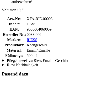
aufbewahren!
Volumen:
0,5l
Art.-Nr.:
XFA-RIE-00008
Inhalt:
1 Stk
EAN:
9003064060059
Hersteller-Nr.:
0038-006
Marken:
RIESS
Produktart:
Kochgeschirr
Material:
Email / Emaille
Füllmenge:
500 ml
Pflegehinweis zu Riess Emaille Geschirr
Riess Nachhaltigkeit
Passend dazu