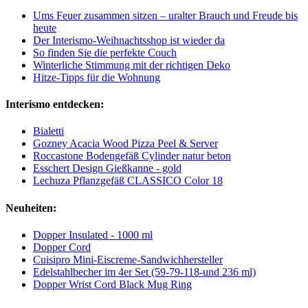
Ums Feuer zusammen sitzen – uralter Brauch und Freude bis
heute
Der Interismo-Weihnachtsshop ist wieder da
So finden Sie die perfekte Couch
Winterliche Stimmung mit der richtigen Deko
Hitze-Tipps für die Wohnung
Interismo entdecken:
Bialetti
Gozney Acacia Wood Pizza Peel & Server
Roccastone Bodengefäß Cylinder natur beton
Esschert Design Gießkanne - gold
Lechuza Pflanzgefäß CLASSICO Color 18
Neuheiten:
Dopper Insulated - 1000 ml
Dopper Cord
Cuisipro Mini-Eiscreme-Sandwichhersteller
Edelstahlbecher im 4er Set (59-79-118-und 236 ml)
Dopper Wrist Cord Black Mug Ring