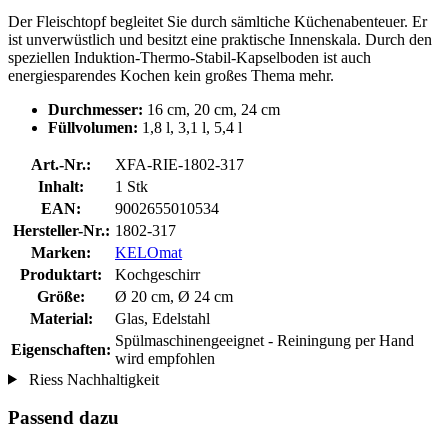
Der Fleischtopf begleitet Sie durch sämltiche Küchenabenteuer. Er
ist unverwüstlich und besitzt eine praktische Innenskala. Durch den
speziellen Induktion-Thermo-Stabil-Kapselboden ist auch
energiesparendes Kochen kein großes Thema mehr.
Durchmesser:
16 cm, 20 cm, 24 cm
Füllvolumen:
1,8 l, 3,1 l, 5,4 l
Art.-Nr.:
XFA-RIE-1802-317
Inhalt:
1 Stk
EAN:
9002655010534
Hersteller-Nr.:
1802-317
Marken:
KELOmat
Produktart:
Kochgeschirr
Größe:
Ø 20 cm, Ø 24 cm
Material:
Glas, Edelstahl
Spülmaschinengeeignet - Reiningung per Hand
Eigenschaften:
wird empfohlen
Riess Nachhaltigkeit
Passend dazu