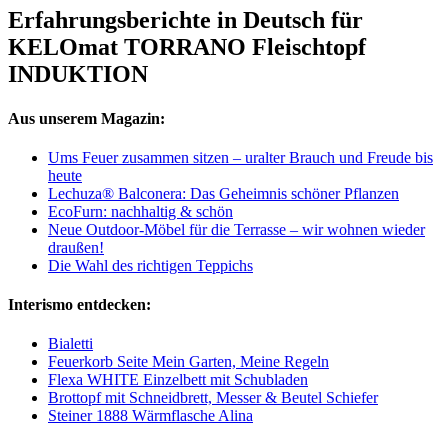
Erfahrungsberichte in Deutsch für
KELOmat TORRANO Fleischtopf
INDUKTION
Aus unserem Magazin:
Ums Feuer zusammen sitzen – uralter Brauch und Freude bis
heute
Lechuza® Balconera: Das Geheimnis schöner Pflanzen
EcoFurn: nachhaltig & schön
Neue Outdoor-Möbel für die Terrasse – wir wohnen wieder
draußen!
Die Wahl des richtigen Teppichs
Interismo entdecken:
Bialetti
Feuerkorb Seite Mein Garten, Meine Regeln
Flexa WHITE Einzelbett mit Schubladen
Brottopf mit Schneidbrett, Messer & Beutel Schiefer
Steiner 1888 Wärmflasche Alina