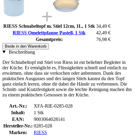
RIESS Schnabeltopf m. Stiel 12cm, 1L, 1 Stk
34,49 €
RIESS Omelettpfanne Pastell, 1 Stk
42,49 €
Gesamtpreis:
76,98 €
Beide in den Warenkorb
Beschreibung
Der Schnabeltopf mit Stiel von Riess ist ein beliebter Begleiter in
der Küche. Er ermöglicht es, Flüssigkeiten schnell und einfach zu
erwärmen, ohne dass sie verkochen oder anbrennen. Dank des
praktischen Ausgusses und des langen Stiels kannst du den Topf
ganz einfach leeren, ohne dir dabei die Hände zu verbrennen. Die
Schnitt- und Kratzfestigkeit sowie die leichte Reinigung machen ihn
zu einem praktischen Genossen in der Küche.
Art.-Nr.:
XFA-RIE-0285-028
Inhalt:
1 Stk
EAN:
9003064028141
Hersteller-Nr.:
0285-028
Marken:
RIESS