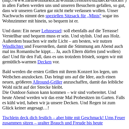
(http://www.meinwohndekor.at/wohnaccessoires/sitzsaecke-hocker )
in allen Farben werden uns und unseren Besuchern gefallen, so gut,
dass wir unseren Garten gar nicht mehr verlassen wollen. Unser
Nachwuchs nimmt den
speziellen Sitzsack für „Minis“
sogar ins
Wohnzimmer mit hinein, so bequem ist er.
Und dann: Ein neuer
Lehnsessel
: soll ebenfalls auf die Terrasse!
Verstellbar und bequem muss er sein. Und stylish. Und aus Holz.
Außerdem brauchen wir mehr Licht – am besten, wir nutzen
Windlichter
und Feuerstellen, damit die Stimmung am Abend auch
mal ins Romantische kippt… Ja, auch Eltern dürfen (und wollen)
das! Und für den Fall, dass es uns trotzdem fröstelt, sorgen wir mit
gemütlich-warmen
Decken
vor.
Bald werden die ersten Grillen mit ihrem Konzert los legen, um
Weibchen anzulocken. Das bringt uns auf die Idee, auch einen
neuen, größeren
Allround-Griller
anzuschaffen, damit das leibliche
Wohl nicht auf der Strecke bleibt.
Die Outdoor-Saison kann kommen – wir sind vorbereitet. Und
heute Abend werden wir das erste Mal Probesitzen im Garten. Falls
es kühl wird, haben wir ja unsere Decken. Und Regen ist zum
Glück keiner angesagt…!
Tischlein deck dich festlich – aber bitte mit Geschmack!
Ums Feuer
zusammen sitzen – uralter Brauch und Freude bis heute