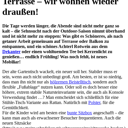
Terrasse – wir wohnen wieder
draußen!
Die Tage werden länger, die Abende sind nicht mehr ganz so
kalt – die Sehnsucht nach der Outdoor-Saison nimmt überhand
und ist nicht mehr zu stoppen: Was gibt es Schöneres, als nach
getaner Arbeit gemeinsam auf Terrasse oder Balkon zu
entspannen, und ein schönes Achterl Rotwein aus dem
Dekanter
oder einen wohltuenden Tee bei Kerzenlicht zu
genießen… endlich Frühling! Was noch fehlt, ist neues
Mobiliar!
Der alte Gartentisch wackelt, ein neuer soll her. Stabiler muss er
sein, wenn auch nicht unbedingt groß. Am besten, er ist so niedrig,
dass man ihn nicht nur als
hölzernen Beistelltisch
, sondern auch
flexible „Fußablage“ nutzen kann. Oder soll es doch besser eine
höhere, extrem stabile Natursteinvariante sein, die auch als Konsole
Verwendung findet …? Man entscheidet sich schließlich für eine
Stühle-Tisch-Variante aus Rattan. Natürlich mit
Polster
, für die
Gemütlichkeit.
Für die Kinder wird am besten eine
bunte Sitzbox
angeschafft – die
kann man auch als erwachsener Besucher frequentieren. Auch die
neuen Sitzsäcke