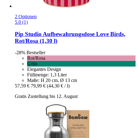
2 Optionen
5.0 (1)
Pip Studio
Aufbewahrungsdose Love Birds,
Rot/Rosa (1,30 l)
-28%
Bestseller
Rot/Rosa
Grün
Elegantes Design
Füllmenge: 1,3 Liter
Maße: H 20 cm, Ø 13 cm
57,59 €
79,99 €
(44,30 € / l)
Gratis Zustellung bis 12. August