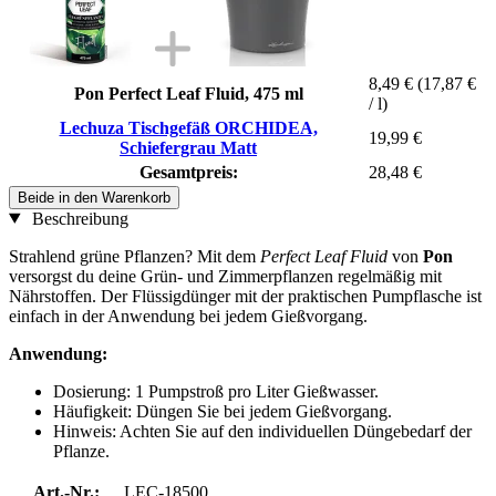
8,49 €
(17,87 €
Pon Perfect Leaf Fluid, 475 ml
/ l)
Lechuza Tischgefäß ORCHIDEA,
19,99 €
Schiefergrau Matt
Gesamtpreis:
28,48 €
Beide in den Warenkorb
Beschreibung
Strahlend grüne Pflanzen? Mit dem
Perfect Leaf Fluid
von
Pon
versorgst du deine Grün- und Zimmerpflanzen regelmäßig mit
Nährstoffen. Der Flüssigdünger mit der praktischen Pumpflasche ist
einfach in der Anwendung bei jedem Gießvorgang.
Anwendung:
Dosierung: 1 Pumpstroß pro Liter Gießwasser.
Häufigkeit: Düngen Sie bei jedem Gießvorgang.
Hinweis: Achten Sie auf den individuellen Düngebedarf der
Pflanze.
Art.-Nr.:
LEC-18500