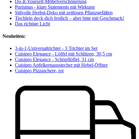
Do-It-Yourself-Möbelverschönerung
Purismus - klare Statements mit Wirkung
Stilvolle Herbst-Deko mit zeitlosen Pflanzgefäßen
Tischlein deck dich festlich – aber bitte mit Geschmack!
Das richtige Licht
Neuheiten:
3-in-1-Universaltrichter - 3 Trichter im Set
Cuisipro Elegance - Löffel mit Schlitzen, 30,5 cm
Cuisipro Elegance - Schöpflöffel, 31 cm
Cuisipro Apfelkernausstecher mit Hebel-Öffner
Cuisipro Pizzaschere, rot