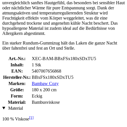
unvergleichlich sanftes Hautgefühl, das besonders bei sensibler Haut
oder nächtlicher Wärme für pure Entspannung sorgt. Dank der
atmungsaktiven und temperaturregulierenden Struktur wird
Feuchtigkeit effektiv vom Körper weggeleitet, was dir eine
durchgehend trockene und angenehm kühle Nacht beschert. Das
hypoallergene Material ist zudem ideal auf die Bedürfnisse von
Allergikern abgestimmt.
Ein starker Rundum-Gummizug hält das Laken die ganze Nacht
über faltenfrei und fest an Ort und Stelle.
Art.-Nr.:
XEC-BAM-BBxFSx180xSDxTU5
Inhalt:
1 Stk
EAN:
5407007656868
Hersteller-Nr.:
BBxFSx180xSDxTU5
Marken:
Bambaw Cozy
Größe:
180 x 200 cm
Form:
Eckig
Material:
Bambusviskose
Material
[1]
100 % Viskose