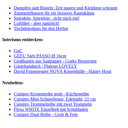
Dampfen statt Bügeln: Zeit sparen und Kleidung schonen
Zimmerpflanzen für ein besseres Raumklima
Spieglein, Spieglein - richt mich ein!
Luftfilter - aber natürlich!
Tischdekotipps für den Herbst
Interismo entdecken:
GuC
GEFU Sieb PASSO Ø 16cm
Grußkarten aus Saatpapier - Gurke Besserung
Gästehandtuch / Platzset LOVELY
David Fussenegger NOVA Kissenhülle - Happy Hour
Neuheiten:
Cuisipro Kronenreibe grob - Küchenreibe
Cuisipro Mini Schneebesen, Edelstahl, 21 cm
Cuisipro Trommelreibe mit zwei Trommeln
Flexa WHITE Einzelbett mit Schubladen
Cuisipro Dual Reibe - Grob & Fein