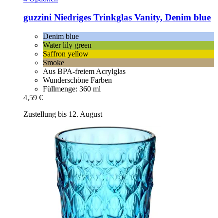
guzzini
Niedriges Trinkglas Vanity, Denim blue
Denim blue
Water lily green
Saffron yellow
Smoke
Aus BPA-freiem Acrylglas
Wunderschöne Farben
Füllmenge: 360 ml
4,59 €
Zustellung bis 12. August