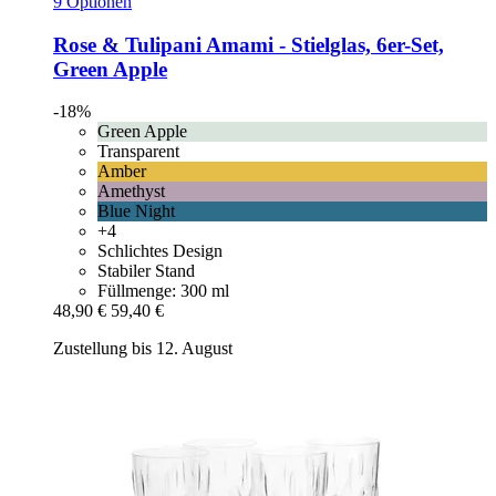
9 Optionen
Rose & Tulipani
Amami -​ Stielglas, 6er-​Set,
Green Apple
-18%
Green Apple
Transparent
Amber
Amethyst
Blue Night
+4
Schlichtes Design
Stabiler Stand
Füllmenge: 300 ml
48,90 €
59,40 €
Zustellung bis 12. August