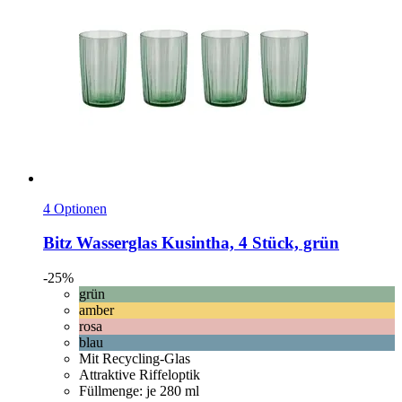
4 Optionen
Bitz
Wasserglas Kusintha, 4 Stück, grün
-25%
grün
amber
rosa
blau
Mit Recycling-Glas
Attraktive Riffeloptik
Füllmenge: je 280 ml