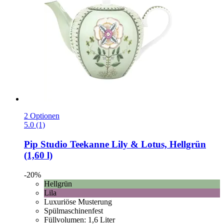
2 Optionen
5.0 (1)
Pip Studio
Teekanne Lily & Lotus, Hellgrün
(1,60 l)
-20%
Hellgrün
Lila
Luxuriöse Musterung
Spülmaschinenfest
Füllvolumen: 1,6 Liter