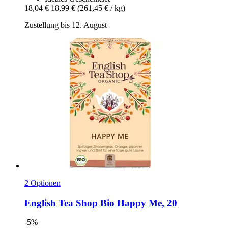
18,04 €
18,99 €
(261,45 € / kg)
Zustellung bis 12. August
2 Optionen
English Tea Shop
Bio Happy Me, 20
-5%