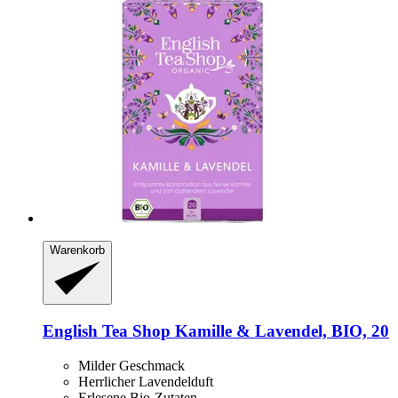
Warenkorb
English Tea Shop
Kamille & Lavendel, BIO, 20
Milder Geschmack
Herrlicher Lavendelduft
Erlesene Bio-Zutaten