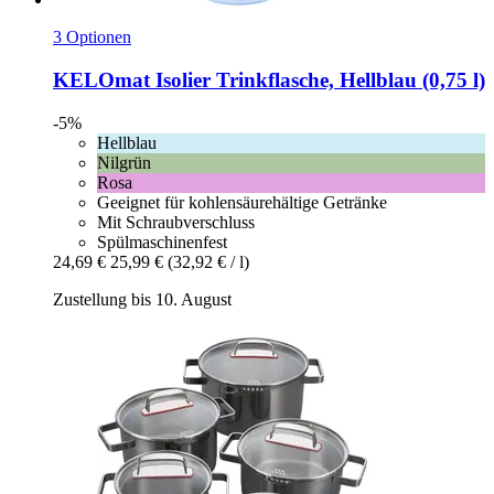
3 Optionen
KELOmat
Isolier Trinkflasche, Hellblau (0,75 l)
-5%
Hellblau
Nilgrün
Rosa
Geeignet für kohlensäurehältige Getränke
Mit Schraubverschluss
Spülmaschinenfest
24,69 €
25,99 €
(32,92 € / l)
Zustellung bis 10. August