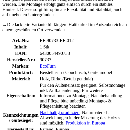
werden. Die Montage erfolgt ganz einfach durch ein stabiles
Hanfseil. Dieses sorgt für optimale Flexibilität und Stabilität, auch
auf unebenen Untergründen.
→Die lackierte Variante für längere Haltbarkeit im Außenbereich an
einem geschützten Ort verwenden.
Art.-Nr.:
EF-90733-EF-012
Inhalt:
1 Stk
EAN:
6430054490733
Hersteller-Nr.:
90733
Marken:
EcoFurn
Produktart:
Beistelltisch / Couchtisch, Gartenmöbel
Material:
Holz, Birke (Betula pendula)
Für den Außeneinsatz geeignet, Selbstmontage
inkl. Aufbauanleitung, Für weitere
Eigenschaften:
Informationen zu Montage, Nachbehandlung
und Pflege bitte unbedingt Montage- &
Pflegeanleitung beachten
Nachhaltig produziert
, Naturmaterial -
Kennzeichnungen
Abweichungen in der Maserung des Holzes
/ Gütesiegel:
sind möglich,
Produktion in Europa
Hergestellt in:
Estland, Europa