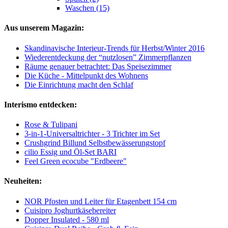
Waschen (15)
Aus unserem Magazin:
Skandinavische Interieur-Trends für Herbst/Winter 2016
Wiederentdeckung der “nutzlosen” Zimmerpflanzen
Räume genauer betrachtet: Das Speisezimmer
Die Küche - Mittelpunkt des Wohnens
Die Einrichtung macht den Schlaf
Interismo entdecken:
Rose & Tulipani
3-in-1-Universaltrichter - 3 Trichter im Set
Crushgrind Billund Selbstbewässerungstopf
cilio Essig und Öl-Set BARI
Feel Green ecocube "Erdbeere"
Neuheiten:
NOR Pfosten und Leiter für Etagenbett 154 cm
Cuisipro Joghurtkäsebereiter
Dopper Insulated - 580 ml