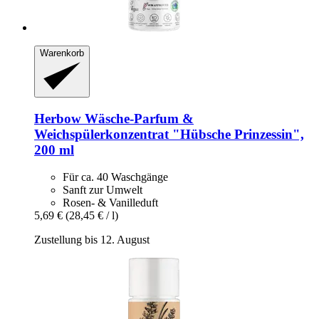
Warenkorb
Herbow
Wäsche-​Parfum &
Weichspülerkonzentrat "Hübsche Prinzessin",
200 ml
Für ca. 40 Waschgänge
Sanft zur Umwelt
Rosen- & Vanilleduft
5,69 €
(28,45 € / l)
Zustellung bis 12. August