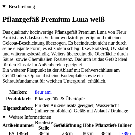
Beschreibung
Pflanzgefäß Premium Luna weiß
Das qualitativ hochwertige Pflanzgefäß Premium Luna von Fleur
Ami ist aus Glasfaser-Verbundwerkstoff gefertigt und mit einer
Gelcoat-Beschichtung überzogen. Es beeindruckt nicht nur durch
seine elegante Form, es ist zudem schlag- bzw. kratzfest, Uv-stabil
und witterungsbeständig. Weiters überzeutgt die Oberfläche durch
Säure- sowie Chemikalien-Resistenz. Dadurch ist das Gefäß ideal
für den Einsatz im Außenbereich geeignet.
Ein weiterer Pluspunkt ist der Ablauf mit Drehverschhluss am
Gefäßboden. Optional ist eine Bodenplatte sowie ein
Schraubfundament für weichen Untergrund, erhältlich.
Marken:
fleur ami
Produktart:
Pflanzgefäße & Übertöpfe
Für den Außeneinsatz geeignet, Wasserdicht
Eigenschaften:
(Inliner empfohlen), Gefäß mit Ablauf / Drainage
Weitere Informationen
Breiteste
Artikelnummer
Gefäßöffnung
Höhe
Pflanztiefe
Inliner
Stelle
FA-19964
38cm
28cm
80cm
38cm
17896