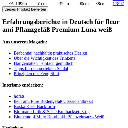
FA-19965
51cm
35cm
90cm
38cm
17897
Dieses Produkt bewerten
Erfahrungsberichte in Deutsch für fleur
ami Pflanzgefäß Premium Luna weiß
Aus unserem Magazin:
Brabantia: nachhaltig praktisches Design
Über die Wichtigkeit des Trinkens
Hängematten - einfach gemütlich
Tipps für den perfekten Schlaf
Prinzipien des Feng Shui
Interismo entdecken:
höfats
fleur ami Pure Bodengefäß Classic anthrazit
Boska Käse-Backform
Birkmann Laib & Seele Brotbackset, 3-tlg
Blumentopf Milly Rund inkl. Pflanzeinsatz - Weiß
Neuheiten: