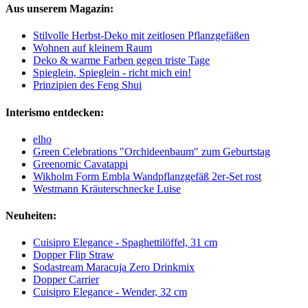
Aus unserem Magazin:
Stilvolle Herbst-Deko mit zeitlosen Pflanzgefäßen
Wohnen auf kleinem Raum
Deko & warme Farben gegen triste Tage
Spieglein, Spieglein - richt mich ein!
Prinzipien des Feng Shui
Interismo entdecken:
elho
Green Celebrations "Orchideenbaum" zum Geburtstag
Greenomic Cavatappi
Wikholm Form Embla Wandpflanzgefäß 2er-Set rost
Westmann Kräuterschnecke Luise
Neuheiten:
Cuisipro Elegance - Spaghettilöffel, 31 cm
Dopper Flip Straw
Sodastream Maracuja Zero Drinkmix
Dopper Carrier
Cuisipro Elegance - Wender, 32 cm