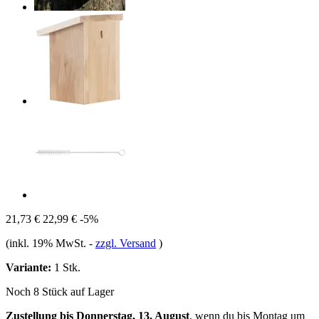
21,73 €
22,99 €
-5%
(inkl. 19% MwSt.
-
zzgl. Versand
)
Variante:
1 Stk.
Noch 8 Stück auf Lager
Zustellung bis Donnerstag, 13. August
, wenn du bis
Montag um