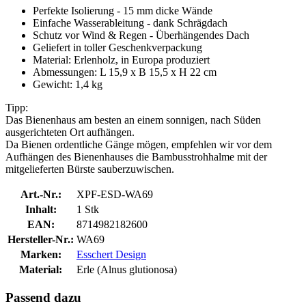
Perfekte Isolierung - 15 mm dicke Wände
Einfache Wasserableitung - dank Schrägdach
Schutz vor Wind & Regen - Überhängendes Dach
Geliefert in toller Geschenkverpackung
Material: Erlenholz, in Europa produziert
Abmessungen: L 15,9 x B 15,5 x H 22 cm
Gewicht: 1,4 kg
Tipp:
Das Bienenhaus am besten an einem sonnigen, nach Süden
ausgerichteten Ort aufhängen.
Da Bienen ordentliche Gänge mögen, empfehlen wir vor dem
Aufhängen des Bienenhauses die Bambusstrohhalme mit der
mitgelieferten Bürste sauberzuwischen.
Art.-Nr.:
XPF-ESD-WA69
Inhalt:
1 Stk
EAN:
8714982182600
Hersteller-Nr.:
WA69
Marken:
Esschert Design
Material:
Erle (Alnus glutionosa)
Passend dazu