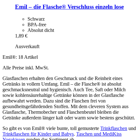
Emil – die Flasche®
Verschluss einzeln lose
Schwarz
BPA-free
Absolut dicht
1,89 €
Ausverkauft
Emil®: 18 Artikel
Alle Preise inkl. MwSt.
Glasflaschen erhalten den Geschmack und die Reinheit eines
Getränks in vollem Umfang. Emil – die Flasche® ist absolut
geschmacksneutral und hygienisch. Auch Tee, Saft oder Milch
sowie kohlensäurehaltige Getränke können in der Glasflasche
aufbewahrt werden. Dazu sind die Flaschen frei von
gesundheitsgefährdenden Stoffen. Mit dem cleveren System aus
Glasflasche, Thermobecher und Flaschenbeutel bleiben die
Getränke außerdem länger kalt oder warm sowie bestens geschützt.
So gibt es von Emil® viele bunte, toll gemusterte
Trinkflaschen
und
Trinkflaschen für Kinder und Babys
.
Taschen und MediKiss
Yogakissen
runden das Sortiment ab.