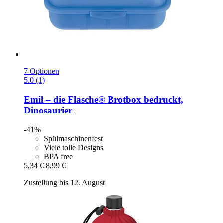
7 Optionen
5.0 (1)
Emil – die Flasche®
Brotbox bedruckt,
Dinosaurier
-41%
Spülmaschinenfest
Viele tolle Designs
BPA free
5,34 €
8,99 €
Zustellung bis 12. August