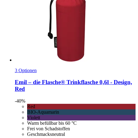
3 Optionen
Emil – die Flasche®
Trinkflasche 0,6l -​ Design,
Red
-40%
Red
BIO-Aquamarin
Violett
Warm befüllbar bis 60 °C
Frei von Schadstoffen
Geschmacksneutral