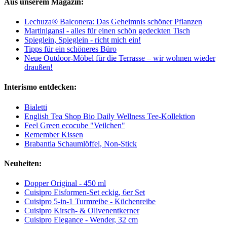
Aus unserem Magazin:
Lechuza® Balconera: Das Geheimnis schöner Pflanzen
Martinigansl - alles für einen schön gedeckten Tisch
Spieglein, Spieglein - richt mich ein!
Tipps für ein schöneres Büro
Neue Outdoor-Möbel für die Terrasse – wir wohnen wieder
draußen!
Interismo entdecken:
Bialetti
English Tea Shop Bio Daily Wellness Tee-Kollektion
Feel Green ecocube "Veilchen"
Remember Kissen
Brabantia Schaumlöffel, Non-Stick
Neuheiten:
Dopper Original - 450 ml
Cuisipro Eisformen-Set eckig, 6er Set
Cuisipro 5-in-1 Turmreibe - Küchenreibe
Cuisipro Kirsch- & Olivenentkerner
Cuisipro Elegance - Wender, 32 cm