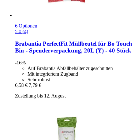
6 Optionen
5.0 (4)
Brabantia
PerfectFit Müllbeutel für Bo Touch
Bin -​ Spenderverpackung, 20L (Y) -​ 40 Stück
-16%
Auf Brabantia Abfallbehälter zugeschnitten
Mit integriertem Zugband
Sehr robust
6,58 €
7,79 €
Zustellung bis 12. August