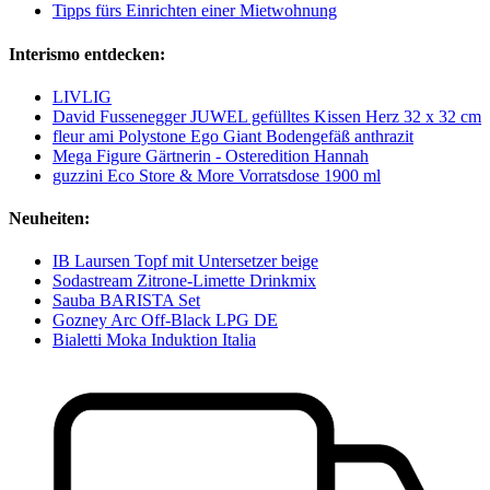
Tipps fürs Einrichten einer Mietwohnung
Interismo entdecken:
LIVLIG
David Fussenegger JUWEL gefülltes Kissen Herz 32 x 32 cm
fleur ami Polystone Ego Giant Bodengefäß anthrazit
Mega Figure Gärtnerin - Osteredition Hannah
guzzini Eco Store & More Vorratsdose 1900 ml
Neuheiten:
IB Laursen Topf mit Untersetzer beige
Sodastream Zitrone-Limette Drinkmix
Sauba BARISTA Set
Gozney Arc Off-Black LPG DE
Bialetti Moka Induktion Italia