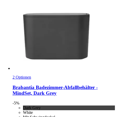
2 Optionen
Brabantia
Badezimmer-​Abfallbehälter -​
MindSet, Dark Grey
-5%
Dark Grey
White