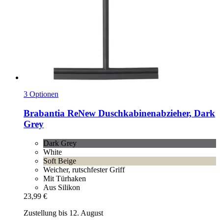
3 Optionen
Brabantia
ReNew Duschkabinenabzieher, Dark
Grey
Dark Grey
White
Soft Beige
Weicher, rutschfester Griff
Mit Türhaken
Aus Silikon
23,99 €
Zustellung bis 12. August