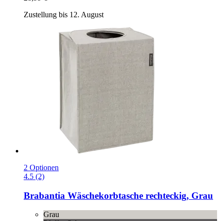
Zustellung bis 12. August
2 Optionen
4.5 (2)
Brabantia
Wäschekorbtasche rechteckig, Grau
Grau