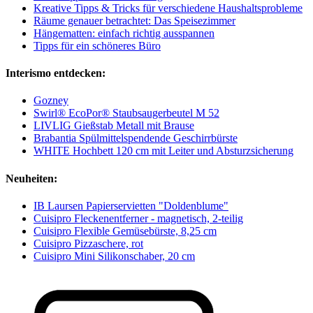
Kreative Tipps & Tricks für verschiedene Haushaltsprobleme
Räume genauer betrachtet: Das Speisezimmer
Hängematten: einfach richtig ausspannen
Tipps für ein schöneres Büro
Interismo entdecken:
Gozney
Swirl® EcoPor® Staubsaugerbeutel M 52
LIVLIG Gießstab Metall mit Brause
Brabantia Spülmittelspendende Geschirrbürste
WHITE Hochbett 120 cm mit Leiter und Absturzsicherung
Neuheiten:
IB Laursen Papierservietten "Doldenblume"
Cuisipro Fleckenentferner - magnetisch, 2-teilig
Cuisipro Flexible Gemüsebürste, 8,25 cm
Cuisipro Pizzaschere, rot
Cuisipro Mini Silikonschaber, 20 cm