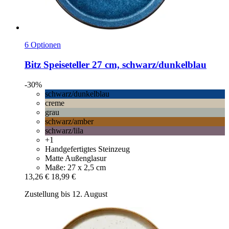
6 Optionen
Bitz
Speiseteller 27 cm, schwarz/dunkelblau
-30%
schwarz/dunkelblau
creme
grau
schwarz/amber
schwarz/lila
+1
Handgefertigtes Steinzeug
Matte Außenglasur
Maße: 27 x 2,5 cm
13,26 €
18,99 €
Zustellung bis 12. August