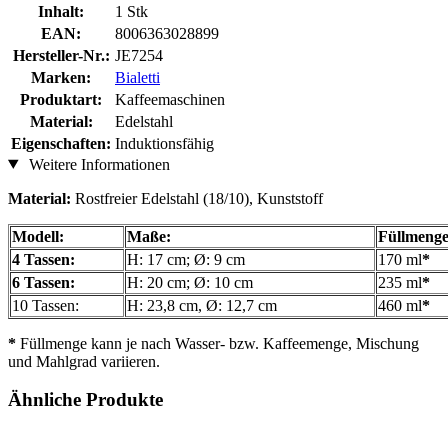
Inhalt:
1 Stk
EAN:
8006363028899
Hersteller-Nr.:
JE7254
Marken:
Bialetti
Produktart:
Kaffeemaschinen
Material:
Edelstahl
Eigenschaften:
Induktionsfähig
Weitere Informationen
Material:
Rostfreier Edelstahl (18/10), Kunststoff
Modell:
Maße:
Füllmenge
4 Tassen:
H: 17 cm; Ø: 9 cm
170 ml
*
6 Tassen:
H: 20 cm; Ø: 10 cm
235 ml
*
10 Tassen:
H: 23,8 cm, Ø: 12,7 cm
460 ml
*
*
Füllmenge kann je nach Wasser- bzw. Kaffeemenge, Mischung
und Mahlgrad variieren.
Ähnliche Produkte