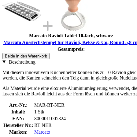
Marcato Ravioli Tablet 10-fach, schwarz
Marcato Ausstechstempel für Ravioli, Kekse & Co, Round 5,8 c
Gesamtpreis:
Beide in den Warenkorb
Beschreibung
Mit diesem innovativem Küchenhelfer können bis zu 10 Ravioli gleich
werden, die Kanten schneiden den Teig dann in gleichgroße Nudeltas
Als Material wurde eine eloxierte Aluminiumlegierung verwendet, die
lassen sich die Ravioli leicht aus der Form lösen und können weiter z
Art.-Nr.:
MAR-RT-NER
Inhalt:
1 Stk
EAN:
8000011005324
Hersteller-Nr.:
RT-NER
Marken:
Marcato