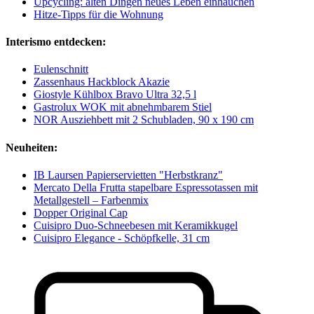
Upcycling: alten Dingen neues Leben einhauchen
Hitze-Tipps für die Wohnung
Interismo entdecken:
Eulenschnitt
Zassenhaus Hackblock Akazie
Giostyle Kühlbox Bravo Ultra 32,5 l
Gastrolux WOK mit abnehmbarem Stiel
NOR Ausziehbett mit 2 Schubladen, 90 x 190 cm
Neuheiten:
IB Laursen Papierservietten "Herbstkranz"
Mercato Della Frutta stapelbare Espressotassen mit
Metallgestell – Farbenmix
Dopper Original Cap
Cuisipro Duo-Schneebesen mit Keramikkugel
Cuisipro Elegance - Schöpfkelle, 31 cm