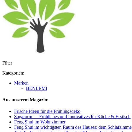
Filter
Kategorien:
Marken
BENLEMI
Aus unserem Magazin:
Frische Ideen für die Frühlingsdeko
Sagaform — Fröhliches und Innovatives für Küche & Esstisch
Feng Shui im Wohnzimmer
Feng Shui im wichtigsten Raum des Hauses: dem Schlafzimme