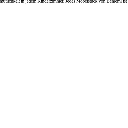
ütlichkeit in jedem Kinderzimmer. Jedes Möbelstück von Benlemi ist ein