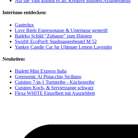
Auf die Vase kommt es an: Kreative Blumen-Arrangements
Interismo entdecken:
Gastrolux
Love Birds Espressotasse & Untertasse gestreift
Badeko Schild "Zuhause" zum Hängen
Swirl® EcoPor® Staubsaugerbeutel M 52
Yankee Candle Car Jar Ultimate Lemon Lavender
Neuheiten:
Bialetti Mini Express Italia
Greenomic Al Pistacchio Siciliano
Cuisipro 7-in-1 Turmreibe - Küchenreibe
Cuisipro Koch- & Servierzange schwarz
Flexa WHITE Einzelbett mit Ausziehbett