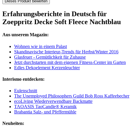
Dieses Produkt bewerten
Erfahrungsberichte in Deutsch für
Zoeppritz Decke Soft Fleece Nachtblau
Aus unserem Magazin:
Wohnen wie in einem Palast
Skandinavische Interieur-Trends für Herbst/Winter 2016
Glasfeuer - Gemütlichkeit für Zuhause
Jetzt durchstarten mit dem eigenen Fitness-Center im Garten
Edles Dekoelement Kerzenleuchter
Interismo entdecken:
Eulenschnitt
The Unemployed Philosophers Guild Bob Ross Kaffeebecher
ecoLiving Wiederverwendbare Backmatte
TAOASIS TaoCandle® Keramik
Brabantia Salz- und Pfeffermühle
Neuheiten: