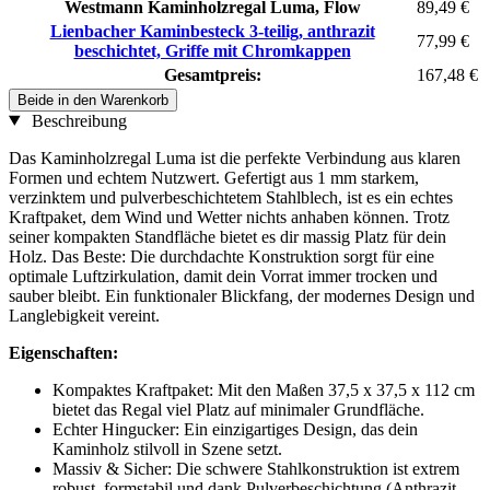
Westmann Kaminholzregal Luma, Flow
89,49 €
Lienbacher Kaminbesteck 3-teilig, anthrazit
77,99 €
beschichtet, Griffe mit Chromkappen
Gesamtpreis:
167,48 €
Beide in den Warenkorb
Beschreibung
Das Kaminholzregal Luma ist die perfekte Verbindung aus klaren
Formen und echtem Nutzwert. Gefertigt aus 1 mm starkem,
verzinktem und pulverbeschichtetem Stahlblech, ist es ein echtes
Kraftpaket, dem Wind und Wetter nichts anhaben können. Trotz
seiner kompakten Standfläche bietet es dir massig Platz für dein
Holz. Das Beste: Die durchdachte Konstruktion sorgt für eine
optimale Luftzirkulation, damit dein Vorrat immer trocken und
sauber bleibt. Ein funktionaler Blickfang, der modernes Design und
Langlebigkeit vereint.
Eigenschaften:
Kompaktes Kraftpaket: Mit den Maßen 37,5 x 37,5 x 112 cm
bietet das Regal viel Platz auf minimaler Grundfläche.
Echter Hingucker: Ein einzigartiges Design, das dein
Kaminholz stilvoll in Szene setzt.
Massiv & Sicher: Die schwere Stahlkonstruktion ist extrem
robust, formstabil und dank Pulverbeschichtung (Anthrazit