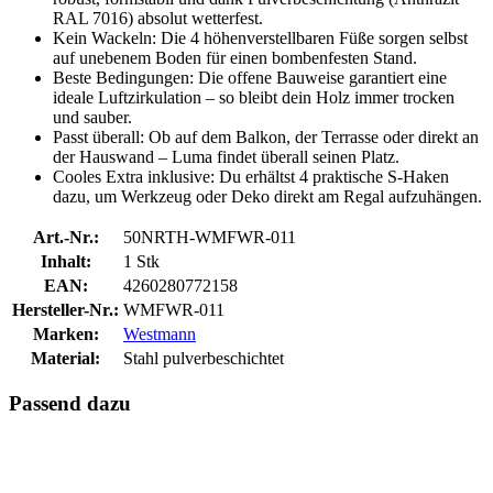
RAL 7016) absolut wetterfest.
Kein Wackeln: Die 4 höhenverstellbaren Füße sorgen selbst
auf unebenem Boden für einen bombenfesten Stand.
Beste Bedingungen: Die offene Bauweise garantiert eine
ideale Luftzirkulation – so bleibt dein Holz immer trocken
und sauber.
Passt überall: Ob auf dem Balkon, der Terrasse oder direkt an
der Hauswand – Luma findet überall seinen Platz.
Cooles Extra inklusive: Du erhältst 4 praktische S-Haken
dazu, um Werkzeug oder Deko direkt am Regal aufzuhängen.
Art.-Nr.:
50NRTH-WMFWR-011
Inhalt:
1 Stk
EAN:
4260280772158
Hersteller-Nr.:
WMFWR-011
Marken:
Westmann
Material:
Stahl pulverbeschichtet
Passend dazu