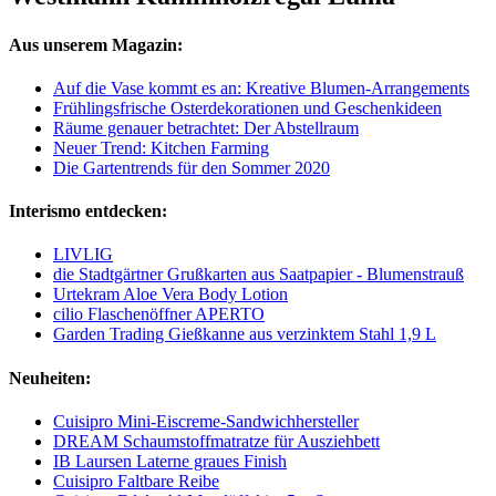
Aus unserem Magazin:
Auf die Vase kommt es an: Kreative Blumen-Arrangements
Frühlingsfrische Osterdekorationen und Geschenkideen
Räume genauer betrachtet: Der Abstellraum
Neuer Trend: Kitchen Farming
Die Gartentrends für den Sommer 2020
Interismo entdecken:
LIVLIG
die Stadtgärtner Grußkarten aus Saatpapier - Blumenstrauß
Urtekram Aloe Vera Body Lotion
cilio Flaschenöffner APERTO
Garden Trading Gießkanne aus verzinktem Stahl 1,9 L
Neuheiten:
Cuisipro Mini-Eiscreme-Sandwichhersteller
DREAM Schaumstoffmatratze für Ausziehbett
IB Laursen Laterne graues Finish
Cuisipro Faltbare Reibe