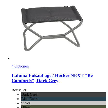
4 Optionen
Lafuma
Fußauflage / Hocker NEXT "Be
Comfort®", Dark Grey
Bestseller
Dark Grey
Bleu Encre
Silver
Olive