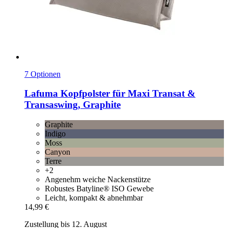
7 Optionen
Lafuma
Kopfpolster für Maxi Transat &
Transaswing, Graphite
Graphite
Indigo
Moss
Canyon
Terre
+2
Angenehm weiche Nackenstütze
Robustes Batyline® ISO Gewebe
Leicht, kompakt & abnehmbar
14,99 €
Zustellung bis 12. August