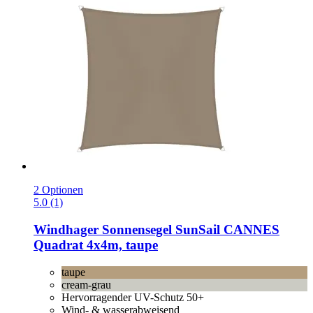
2 Optionen
5.0 (1)
Windhager
Sonnensegel SunSail CANNES
Quadrat 4x4m, taupe
taupe
cream-grau
Hervorragender UV-Schutz 50+
Wind- & wasserabweisend