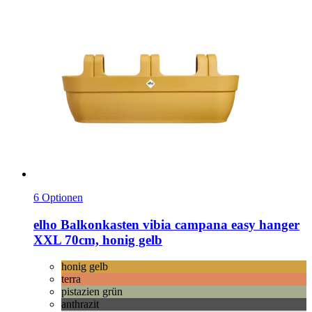
6 Optionen
elho
Balkonkasten vibia campana easy hanger
XXL 70cm, honig gelb
honig gelb
terra
pistazien grün
anthrazit