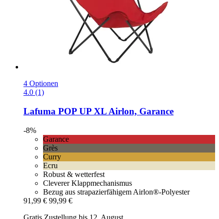
4 Optionen
4.0 (1)
Lafuma
POP UP XL Airlon, Garance
-8%
Garance
Grès
Curry
Ecru
Robust & wetterfest
Cleverer Klappmechanismus
Bezug aus strapazierfähigem Airlon®-Polyester
91,99 €
99,99 €
Gratis Zustellung bis 12. August