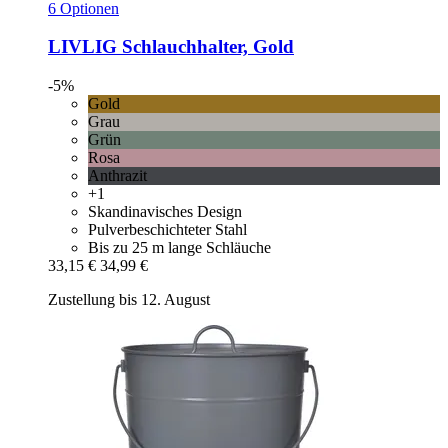
6 Optionen
LIVLIG
Schlauchhalter, Gold
-5%
Gold
Grau
Grün
Rosa
Anthrazit
+1
Skandinavisches Design
Pulverbeschichteter Stahl
Bis zu 25 m lange Schläuche
33,15 €
34,99 €
Zustellung bis 12. August