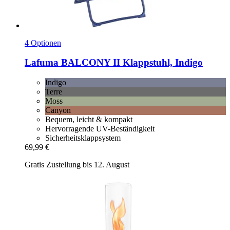
4 Optionen
Lafuma
BALCONY II Klappstuhl, Indigo
Indigo
Terre
Moss
Canyon
Bequem, leicht & kompakt
Hervorragende UV-Beständigkeit
Sicherheitsklappsystem
69,99 €
Gratis Zustellung bis 12. August