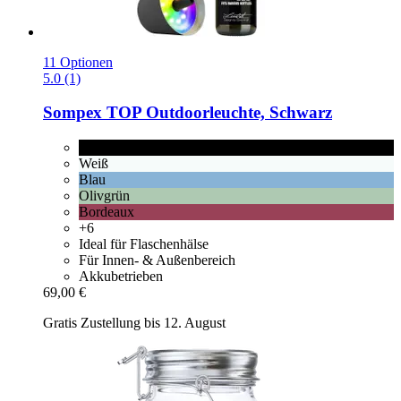
11 Optionen
5.0 (1)
Sompex
TOP Outdoorleuchte, Schwarz
Schwarz
Weiß
Blau
Olivgrün
Bordeaux
+6
Ideal für Flaschenhälse
Für Innen- & Außenbereich
Akkubetrieben
69,00 €
Gratis Zustellung bis 12. August