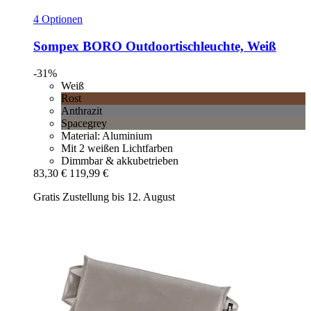
4 Optionen
Sompex
BORO Outdoortischleuchte, Weiß
-31%
Weiß
Rost
Anthrazit
Spacegrey
Material: Aluminium
Mit 2 weißen Lichtfarben
Dimmbar & akkubetrieben
83,30 €
119,99 €
Gratis Zustellung bis 12. August