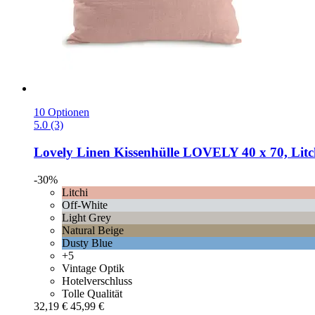
10 Optionen
5.0 (3)
Lovely Linen
Kissenhülle LOVELY 40 x 70, Litc
-30%
Litchi
Off-White
Light Grey
Natural Beige
Dusty Blue
+5
Vintage Optik
Hotelverschluss
Tolle Qualität
32,19 €
45,99 €