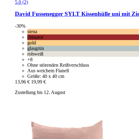
5.0 (2)
David Fussenegger
SYLT Kissenhülle uni mit Zier
-30%
siena
chinarot
gold
glasgrün
rohweiß
+8
Ohne störenden Reißverschluss
Aus weichem Flanell
Größe: 40 x 40 cm
13,96 €
19,99 €
Zustellung bis 12. August