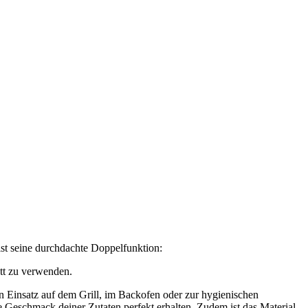
ist seine durchdachte Doppelfunktion:
ett zu verwenden.
en Einsatz auf dem Grill, im Backofen oder zur hygienischen
 Geschmack deiner Zutaten perfekt erhalten. Zudem ist das Material