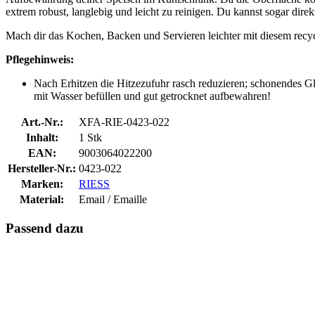
extrem robust, langlebig und leicht zu reinigen. Du kannst sogar dir
Mach dir das Kochen, Backen und Servieren leichter mit diesem recy
Pflegehinweis:
Nach Erhitzen die Hitzezufuhr rasch reduzieren; schonendes
mit Wasser befüllen und gut getrocknet aufbewahren!
Art.-Nr.:
XFA-RIE-0423-022
Inhalt:
1 Stk
EAN:
9003064022200
Hersteller-Nr.:
0423-022
Marken:
RIESS
Material:
Email / Emaille
Passend dazu