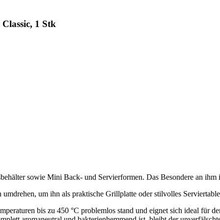
lassic, 1 Stk
tsbehälter sowie Mini Back- und Servierformen. Das Besondere an ihm 
 umdrehen, um ihn als praktische Grillplatte oder stilvolles Serviertabl
Temperaturen bis zu 450 °C problemlos stand und eignet sich ideal für d
lett aromaneutral und bakterienhemmend ist, bleibt der unverfälschte