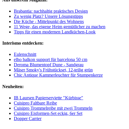
Brabantia: nachhaltig praktisches Design
Zu wenig Platz? Unsere Lösungstipps
Die Küche - Mittelpunkt des Wohnens
11 Wege, das eigene Heim gemütlicher zu machen
Tipps für einen modernen Landküchen-Look
Interismo entdecken:
Eulenschnitt
elho balkon support für barcelona 50 cm
Deroma Blumentopf Dune - Sandgrau
Mäser Smoky's Frühstückset, 12-teilig grün
Chic Antique Kammerleuchter für Stumpenkerze
Neuheiten:
IB Laursen Papierserviette "Kürbisse"
Cuisipro Faltbare Reibe
Cuisipro Trommelreibe mit zwei Trommeln
Cuisipro Eisformen-Set eckig, 6er Set
Dopper Carrier