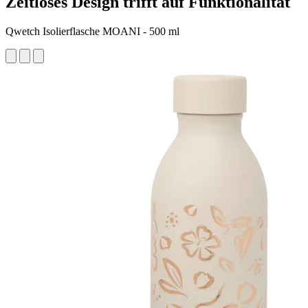
Zeitloses Design trifft auf Funktionalität
Qwetch Isolierflasche MOANI - 500 ml