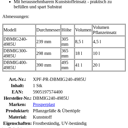
Mit herausnehmbarem Kunststoffeinsatz - praktisch zu
befüllen und spart Substrat
Abmessungen:
Volumen
Modell
Durchmesser
Höhe
Volumen
Pflanzeinsatz
DBMIG240-
305
239 mm
8,5 l
4,5 l
4985U
mm
DBMIG300-
365
298 mm
18 l
10 l
4985U
mm
DBMIG400-
495
390 mm
41 l
20 l
4985U
mm
Art.-Nr.:
XPF-PR-DBMIG240-4985U
Inhalt:
1 Stk
EAN:
5905197574400
Hersteller-Nr.:
DBMIG240-4985U
Marken:
Prosperplast
Produktart:
Pflanzgefäße & Übertöpfe
Material:
Kunststoff
Eigenschaften:
Frostbeständig, UV-beständig