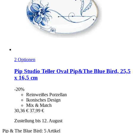
2 Optionen
Pip Studio
Teller Oval Pip&The Blue Bird, 25,5
x 16,5 cm
-20%
Reinweißes Porzellan
Ikonisches Design
Mix & Match
30,36 €
37,99 €
Zustellung bis 12. August
Pip & The Blue Bird: 5 Artikel