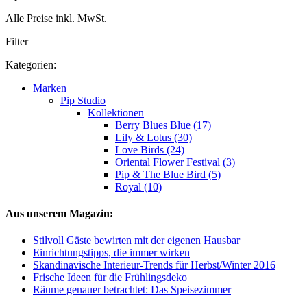
Alle Preise inkl. MwSt.
Filter
Kategorien:
Marken
Pip Studio
Kollektionen
Berry Blues Blue (17)
Lily & Lotus (30)
Love Birds (24)
Oriental Flower Festival (3)
Pip & The Blue Bird (5)
Royal (10)
Aus unserem Magazin:
Stilvoll Gäste bewirten mit der eigenen Hausbar
Einrichtungstipps, die immer wirken
Skandinavische Interieur-Trends für Herbst/Winter 2016
Frische Ideen für die Frühlingsdeko
Räume genauer betrachtet: Das Speisezimmer