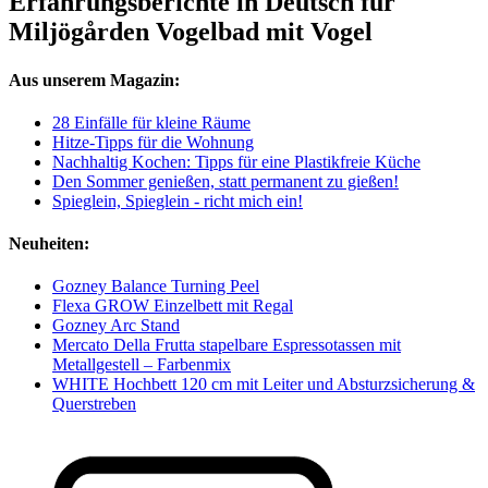
Erfahrungsberichte in Deutsch für
Miljögården Vogelbad mit Vogel
Aus unserem Magazin:
28 Einfälle für kleine Räume
Hitze-Tipps für die Wohnung
Nachhaltig Kochen: Tipps für eine Plastikfreie Küche
Den Sommer genießen, statt permanent zu gießen!
Spieglein, Spieglein - richt mich ein!
Neuheiten:
Gozney Balance Turning Peel
Flexa GROW Einzelbett mit Regal
Gozney Arc Stand
Mercato Della Frutta stapelbare Espressotassen mit
Metallgestell – Farbenmix
WHITE Hochbett 120 cm mit Leiter und Absturzsicherung &
Querstreben