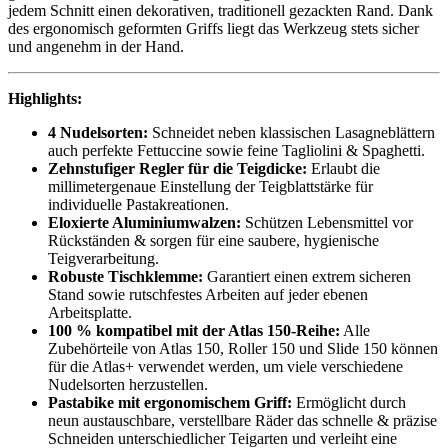
jedem Schnitt einen dekorativen, traditionell gezackten Rand. Dank
des ergonomisch geformten Griffs liegt das Werkzeug stets sicher
und angenehm in der Hand.
Highlights:
4 Nudelsorten:
Schneidet neben klassischen Lasagneblättern
auch perfekte Fettuccine sowie feine Tagliolini & Spaghetti.
Zehnstufiger Regler für die Teigdicke:
Erlaubt die
millimetergenaue Einstellung der Teigblattstärke für
individuelle Pastakreationen.
Eloxierte Aluminiumwalzen:
Schützen Lebensmittel vor
Rückständen & sorgen für eine saubere, hygienische
Teigverarbeitung.
Robuste Tischklemme:
Garantiert einen extrem sicheren
Stand sowie rutschfestes Arbeiten auf jeder ebenen
Arbeitsplatte.
100 % kompatibel mit der Atlas 150-Reihe:
Alle
Zubehörteile von Atlas 150, Roller 150 und Slide 150 können
für die Atlas+ verwendet werden, um viele verschiedene
Nudelsorten herzustellen.
Pastabike mit ergonomischem Griff:
Ermöglicht durch
neun austauschbare, verstellbare Räder das schnelle & präzise
Schneiden unterschiedlicher Teigarten und verleiht eine