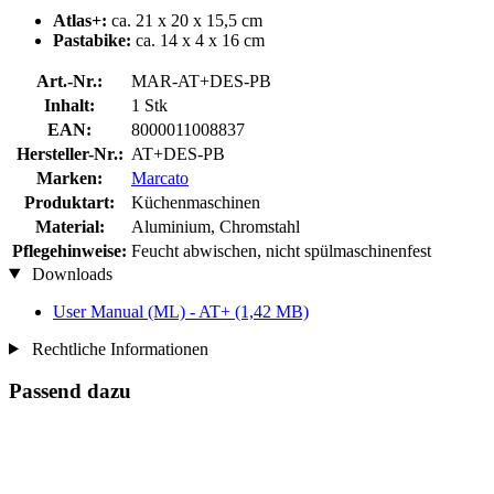
Atlas+:
ca. 21 x 20 x 15,5 cm
Pastabike:
ca. 14 x 4 x 16 cm
Art.-Nr.:
MAR-AT+DES-PB
Inhalt:
1 Stk
EAN:
8000011008837
Hersteller-Nr.:
AT+DES-PB
Marken:
Marcato
Produktart:
Küchenmaschinen
Material:
Aluminium, Chromstahl
Pflegehinweise:
Feucht abwischen, nicht spülmaschinenfest
Downloads
User Manual (ML) - AT+
(1,42 MB)
Rechtliche Informationen
Passend dazu