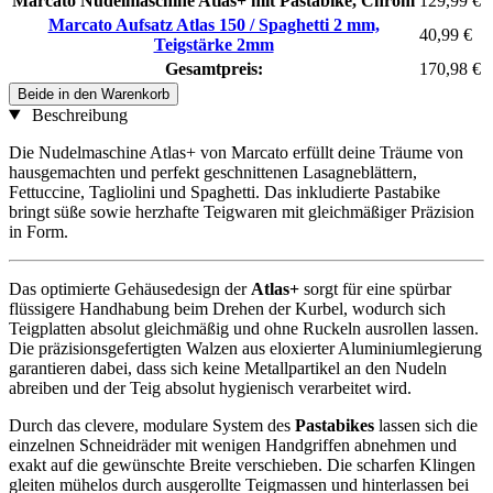
Marcato Nudelmaschine Atlas+ mit Pastabike, Chrom
129,99 €
Marcato Aufsatz Atlas 150 / Spaghetti 2 mm,
40,99 €
Teigstärke 2mm
Gesamtpreis:
170,98 €
Beide in den Warenkorb
Beschreibung
Die Nudelmaschine Atlas+ von Marcato erfüllt deine Träume von
hausgemachten und perfekt geschnittenen Lasagneblättern,
Fettuccine, Tagliolini und Spaghetti. Das inkludierte Pastabike
bringt süße sowie herzhafte Teigwaren mit gleichmäßiger Präzision
in Form.
Das optimierte Gehäusedesign der
Atlas+
sorgt für eine spürbar
flüssigere Handhabung beim Drehen der Kurbel, wodurch sich
Teigplatten absolut gleichmäßig und ohne Ruckeln ausrollen lassen.
Die präzisionsgefertigten Walzen aus eloxierter Aluminiumlegierung
garantieren dabei, dass sich keine Metallpartikel an den Nudeln
abreiben und der Teig absolut hygienisch verarbeitet wird.
Durch das clevere, modulare System des
Pastabikes
lassen sich die
einzelnen Schneidräder mit wenigen Handgriffen abnehmen und
exakt auf die gewünschte Breite verschieben. Die scharfen Klingen
gleiten mühelos durch ausgerollte Teigmassen und hinterlassen bei