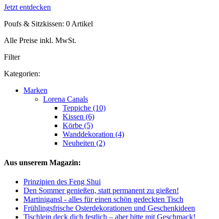
Jetzt entdecken
Poufs & Sitzkissen: 0 Artikel
Alle Preise inkl. MwSt.
Filter
Kategorien:
Marken
Lorena Canals
Teppiche (10)
Kissen (6)
Körbe (5)
Wanddekoration (4)
Neuheiten (2)
Aus unserem Magazin:
Prinzipien des Feng Shui
Den Sommer genießen, statt permanent zu gießen!
Martinigansl - alles für einen schön gedeckten Tisch
Frühlingsfrische Osterdekorationen und Geschenkideen
Tischlein deck dich festlich – aber bitte mit Geschmack!